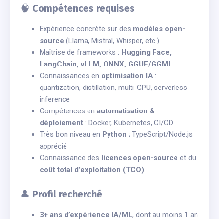
🧠
Compétences requises
Expérience concrète sur des
modèles open-
source
(Llama, Mistral, Whisper, etc.)
Maîtrise de frameworks :
Hugging Face,
LangChain, vLLM, ONNX, GGUF/GGML
Connaissances en
optimisation IA
:
quantization, distillation, multi-GPU, serverless
inference
Compétences en
automatisation &
déploiement
: Docker, Kubernetes, CI/CD
Très bon niveau en
Python
; TypeScript/Node.js
apprécié
Connaissance des
licences open-source
et du
coût total d’exploitation (TCO)
👤
Profil recherché
3+ ans d’expérience IA/ML
, dont au moins 1 an