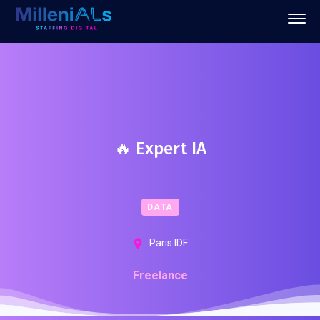
🔥 Expert IA
DATA
Paris IDF
Freelance