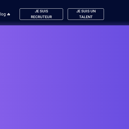
JE SUIS
JE SUIS UN
log 🔥
RECRUTEUR
TALENT