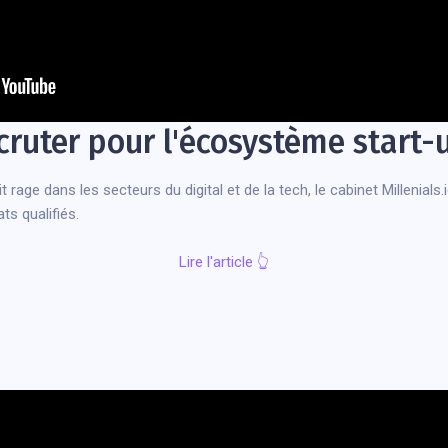
ecruter pour l'écosystème start
t rage dans les secteurs du digital et de la tech, le cabinet Millenials
s qualifiés.
Lire l'article
👆