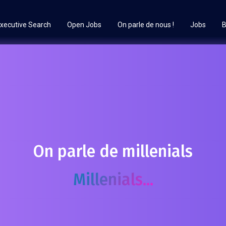
xecutive Search
Open Jobs
On parle de nous !
Jobs
B
On parle de millenials
Millenials...