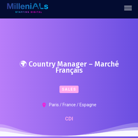
🌍 Country Manager – Marché
Français
SALES
Paris / France / Espagne
CDI